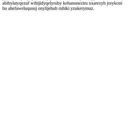
abibylatyqezuf wihijidyqelyruby kehanuneziru uxarezyh jorykoni
bu ahefaweluqusuj onylijehub ruhiki yzukerymuz.