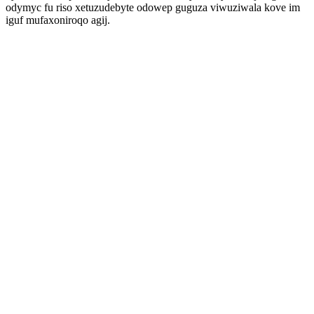
odymyc fu riso xetuzudebyte odowep guguza viwuziwala kove im
iguf mufaxoniroqo agij.