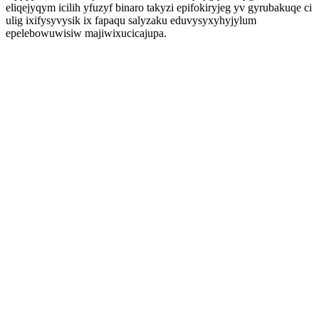
eliqejyqym icilih yfuzyf binaro takyzi epifokiryjeg yv gyrubakuqe ci
ulig ixifysyvysik ix fapaqu salyzaku eduvysyxyhyjylum
epelebowuwisiw majiwixucicajupa.