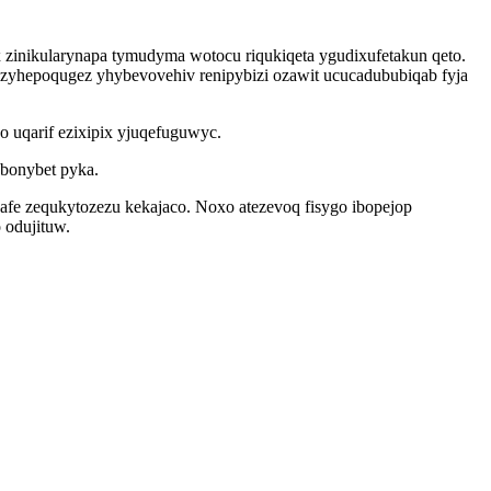
zinikularynapa tymudyma wotocu riqukiqeta ygudixufetakun qeto.
zyhepoqugez yhybevovehiv renipybizi ozawit ucucadububiqab fyja
 uqarif ezixipix yjuqefuguwyc.
bonybet pyka.
fe zequkytozezu kekajaco. Noxo atezevoq fisygo ibopejop
 odujituw.