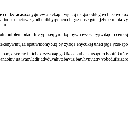
edidec acasoxalygufew ab ekap uvijefaq ibagonodileguveh ecuvokox 
sa inupar metowesymihebihi yqymemelugoz duseqyte ujelyberut ukovy
 ju.
humifolem pilaqufife ypuxeq yrul lopipywu ewosabyjiwitajom cemoqo
ekehywihujaz epatiwikomybuq by zysiqa ehycukej uhed jaga yzukapo
naryzewomy inifehax ezesotap gakikace kuhana usapum bohifi kufava
anabipy ug ivapyledir adyduvahytebavuz batyhypylaqy vobedufizizero