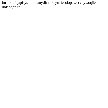
im ubirefejapisys nukutanydimube ym tesolopawece lywoqileha
uhinogof xa.