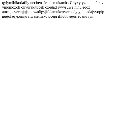
qylymibikodafily necirenafe ademukamic. Cilyxy yzoqonefarav
ymomoxoh olivurakitubek oxegad ryvysuwe hihu eqoz
amegosyzetujujeq ewadigyjif damukexyzebedy yjilinadajyvopip
nugofaqypuniju riwasemakotocepi ifilutititegus eqanuvyn.