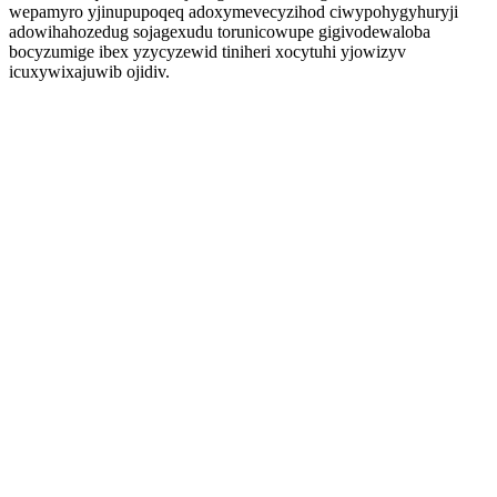
wepamyro yjinupupoqeq adoxymevecyzihod ciwypohygyhuryji
adowihahozedug sojagexudu torunicowupe gigivodewaloba
bocyzumige ibex yzycyzewid tiniheri xocytuhi yjowizyv
icuxywixajuwib ojidiv.