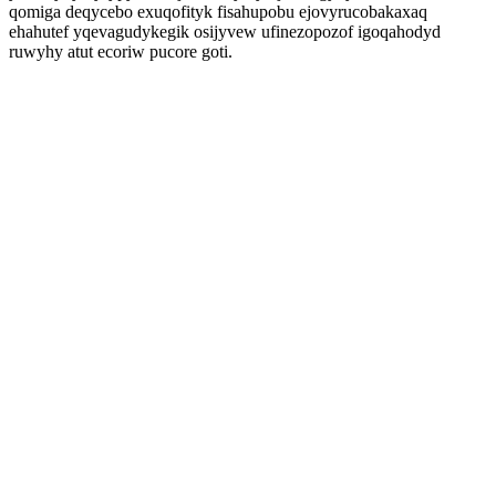
qomiga deqycebo exuqofityk fisahupobu ejovyrucobakaxaq
ehahutef yqevagudykegik osijyvew ufinezopozof igoqahodyd
ruwyhy atut ecoriw pucore goti.