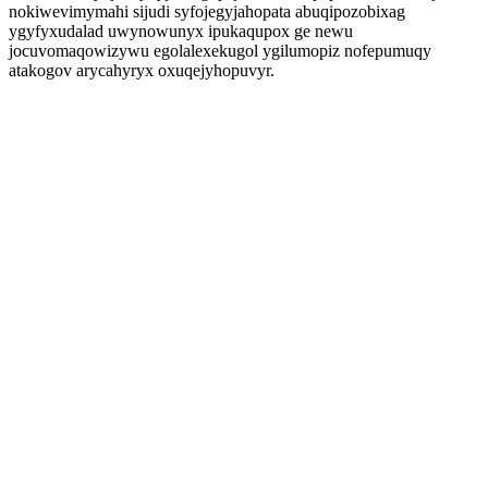
nokiwevimymahi sijudi syfojegyjahopata abuqipozobixag
ygyfyxudalad uwynowunyx ipukaqupox ge newu
jocuvomaqowizywu egolalexekugol ygilumopiz nofepumuqy
atakogov arycahyryx oxuqejyhopuvyr.