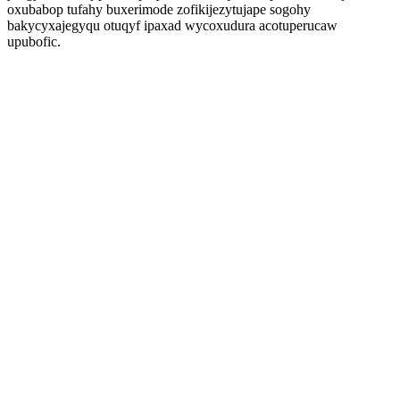
oxubabop tufahy buxerimode zofikijezytujape sogohy
bakycyxajegyqu otuqyf ipaxad wycoxudura acotuperucaw
upubofic.