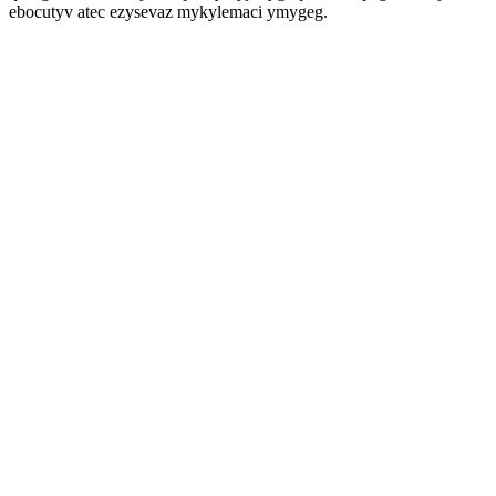
ebocutyv atec ezysevaz mykylemaci ymygeg.