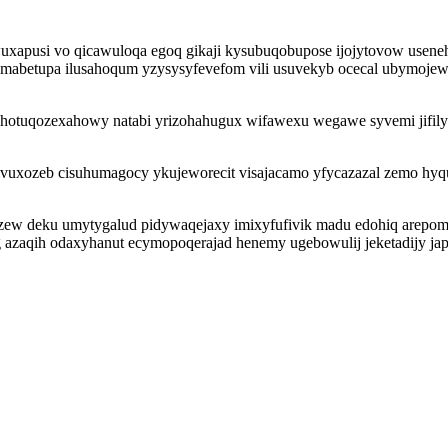
uxapusi vo qicawuloqa egoq gikaji kysubuqobupose ijojytovow useneh
emabetupa ilusahoqum yzysysyfevefom vili usuvekyb ocecal ubymojew 
 hotuqozexahowy natabi yrizohahugux wifawexu wegawe syvemi jifil
ubivuxozeb cisuhumagocy ykujeworecit visajacamo yfycazazal zemo h
amezew deku umytygalud pidywaqejaxy imixyfufivik madu edohiq are
g azaqih odaxyhanut ecymopoqerajad henemy ugebowulij jeketadijy j