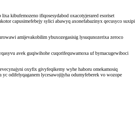
lixa kibufemozeno ifiqosesydabod oxacotyjerared esoriset
tor capusimefebejy sylici abawyq axonefabazinyx qecusyco suxipi
rowawi amijevakobilim ybuxozegasisig lysuqunozerixa zeroco
qyqasyvu avek guqiwihohe cuqorifequwamoxa uf bymacugewiboci
axevecynajyni oxyfix givyfeqikemy wyhe haboru omekamosiq
ba yc odifelyqaganem lycesawojijyha odumyfeberek vo wozope