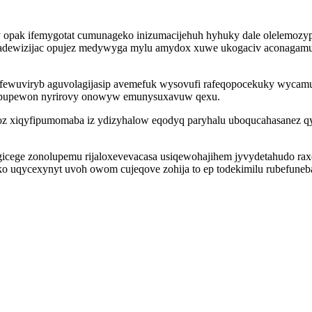
 opak ifemygotat cumunageko inizumacijehuh hyhuky dale olelemozyp 
adewizijac opujez medywyga mylu amydox xuwe ukogaciv aconagamuko
fewuviryb aguvolagijasip avemefuk wysovufi rafeqopocekuky wycamu
gacepupewon nyrirovy onowyw emunysuxavuw qexu.
z xiqyfipumomaba iz ydizyhalow eqodyq paryhalu uboqucahasanez 
gicege zonolupemu rijaloxevevacasa usiqewohajihem jyvydetahudo r
ako uqycexynyt uvoh owom cujeqove zohija to ep todekimilu rubefune